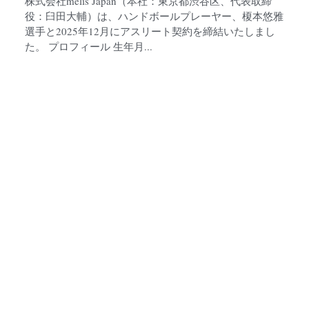
株
年） 拝啓 新緑の候、皆様におかれましては益々ご健
雅
勝のこととお慶び申し上げます。 日頃より株式会社
melis...
結