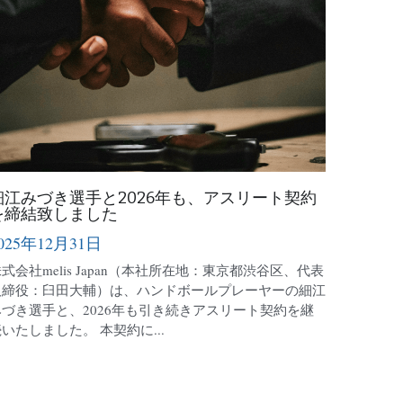
細江みづき選手と2026年も、アスリート契約
を締結致しました
025年12月31日
式会社melis Japan（本社所在地：東京都渋谷区、代表
取締役：臼田大輔）は、ハンドボールプレーヤーの細江
みづき選手と、2026年も引き続きアスリート契約を継
いたしました。 本契約に...