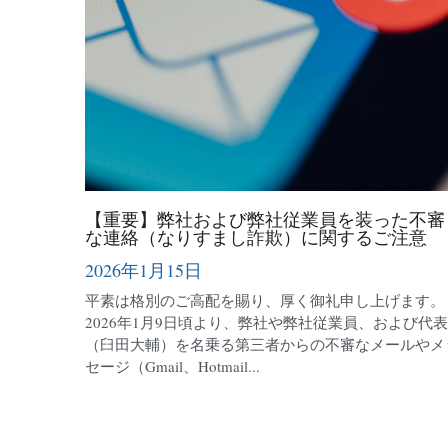
【重要】弊社および弊社従業員を装った不審
な連絡（なりすまし詐欺）に関するご注意
2026年1月15日
平素は格別のご高配を賜り、厚く御礼申し上げます。
2026年1月9日頃より、弊社や弊社従業員、および代表
（臼田大輔）を名乗る第三者からの不審なメールやメ
セージ（Gmail、Hotmail...