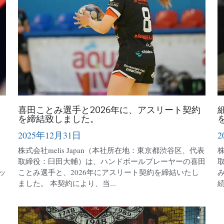
喜田ことみ選手と2026年に、アスリート契約
を締結致しました。
2025年12月31日
2
株式会社melis Japan（本社所在地：東京都渋谷区、代表
株
取締役：臼田大輔）は、ハンドボールプレーヤーの喜田
ッ
ことみ選手と、2026年にアスリート契約を締結いたし
ました。 本契約により、当...
続