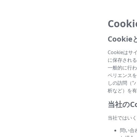
Cook
Cook
Cookie
に保存される
一般的に行わ
ペリエンスを
しの訪問（"パ
析など）を有
当社のCo
当社ではいく
問い合