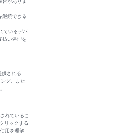
場合がありま
を継続できる
。
されているデバ
支払い処理を
提供される
キング、また
。
されているこ
をクリックする
使用を理解