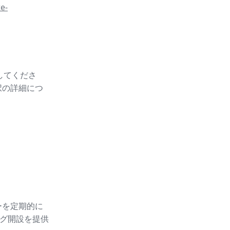
e-
スしてくださ
択の詳細につ
ーを定期的に
グ開設
を提供