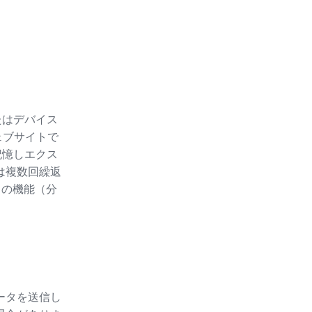
たはデバイス
ェブサイトで
記憶しエクス
たは複数回繰返
ースの機能（分
ータを送信し