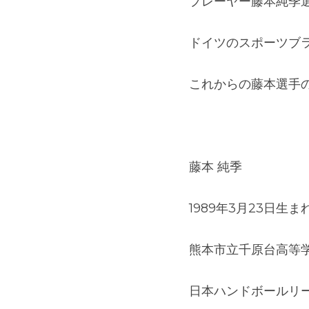
2022年1月4日
株式会社melis J
レーヤー藤本純季選手
ドイツのスポーツブ
これからの藤本選手
藤本 純季
1989年3月23日生