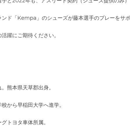
apan(本社所在地：東京都渋谷区、代表取締役社長：臼田大
と2022年も、アスリート契約（シューズ提供のみ）を
ランド「
Kempa
」のシューズが藤本選手のプレーをサポ
の活躍にご期待ください。
まれ。熊本県天草郡出身。