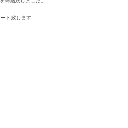
輔)は、ハンドボールプ
締結致しました。
ート致します。