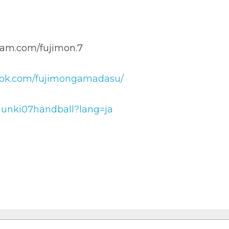
学校から早稲田大学へ進学。
ーグトヨタ車体所属。
com/fujimon.7
com/fujimongamadasu/
ki07handball?lang=ja